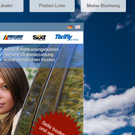
Länder
Flotten Liste
Meine Buchung
Keine Kreditkartengebühren
Sichere Onlinebezahlung
Keine versteckten Kosten