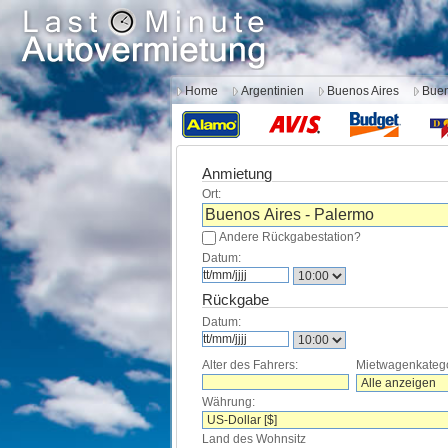
Home
Argentinien
Buenos Aires
Buen
Anmietung
Ort:
Andere Rückgabestation?
Datum:
Rückgabe
Datum:
Alter des Fahrers:
Mietwagenkatego
Währung:
Land des Wohnsitz