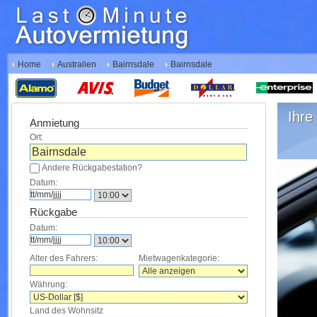
Home
Australien
Bairnsdale
Bairnsdale
Ihre 
Anmietung
Ort:
Andere Rückgabestation?
Datum:
Rückgabe
Datum:
Alter des Fahrers:
Mietwagenkategorie:
Währung:
Land des Wohnsitz