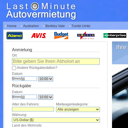
Home
Australien
Berkley Vale
Tumbi Umbi
Ihre 
Anmietung
Ort:
Andere Rückgabestation?
Datum:
Rückgabe
Datum:
Alter des Fahrers:
Mietwagenkategorie:
Währung:
Land des Wohnsitz