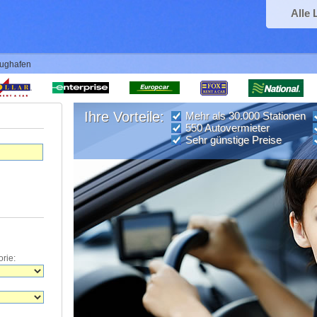
Alle 
lughafen
Ihre Vorteile:
Mehr als 30.000 Stationen
550 Autovermieter
Sehr günstige Preise
rie: