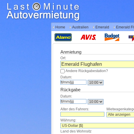
Home
Australien
Emerald
Emerald F
Anmietung
Ort:
Andere Rückgabestation?
Datum:
Rückgabe
Datum:
Alter des Fahrers:
Mietwagenkatego
Währung:
Land des Wohnsitz