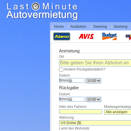
Home
Australien
Geelong
Geelong
Anmietung
Ort:
Andere Rückgabestation?
Datum:
Rückgabe
Datum:
Alter des Fahrers:
Mietwagenkatego
Währung:
Land des Wohnsitz