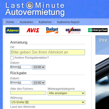
Home
Australien
Katherine
Katherine Airport
Ihre 
Anmietung
Ort:
Andere Rückgabestation?
Datum:
Rückgabe
Datum:
Alter des Fahrers:
Mietwagenkategorie:
Währung:
Land des Wohnsitz