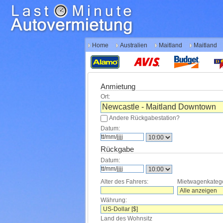
Home
Australien
Maitland
Maitland
Anmietung
Ort:
Andere Rückgabestation?
Datum:
Rückgabe
Datum:
Alter des Fahrers:
Mietwagenkatego
Währung:
Land des Wohnsitz