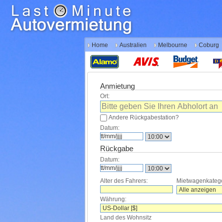
Home
Australien
Melbourne
Coburg
Anmietung
Ort:
Andere Rückgabestation?
Datum:
Rückgabe
Datum:
Alter des Fahrers:
Mietwagenkatego
Währung:
Land des Wohnsitz