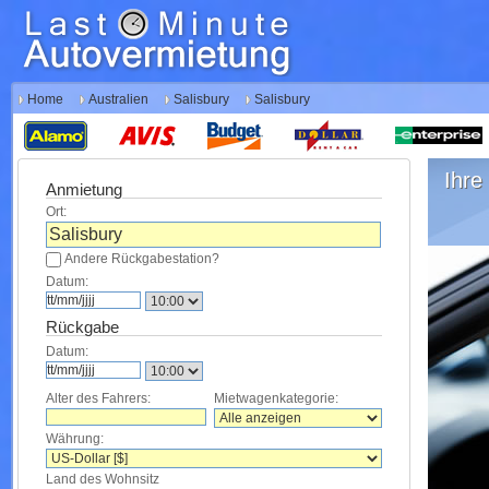
Home
Australien
Salisbury
Salisbury
Ihre 
Anmietung
Ort:
Andere Rückgabestation?
Datum:
Rückgabe
Datum:
Alter des Fahrers:
Mietwagenkategorie:
Währung:
Land des Wohnsitz