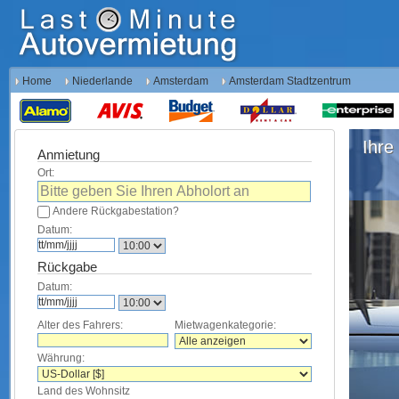
Home
Niederlande
Amsterdam
Amsterdam Stadtzentrum
Ihre 
Anmietung
Ort:
Andere Rückgabestation?
Datum:
Rückgabe
Datum:
Alter des Fahrers:
Mietwagenkategorie:
Währung:
Land des Wohnsitz