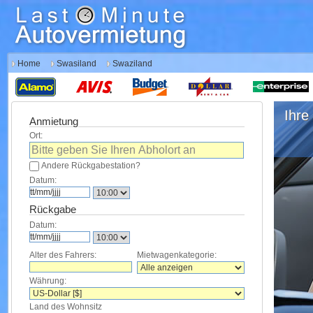
Home
Swasiland
Swaziland
Ihre 
Anmietung
Ort:
Andere Rückgabestation?
Datum:
Rückgabe
Datum:
Alter des Fahrers:
Mietwagenkategorie:
Währung:
Land des Wohnsitz