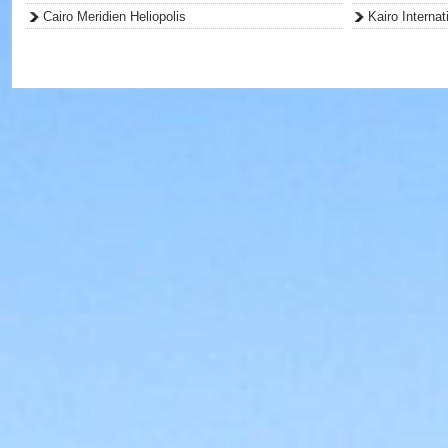
Cairo Meridien Heliopolis
Kairo Internat