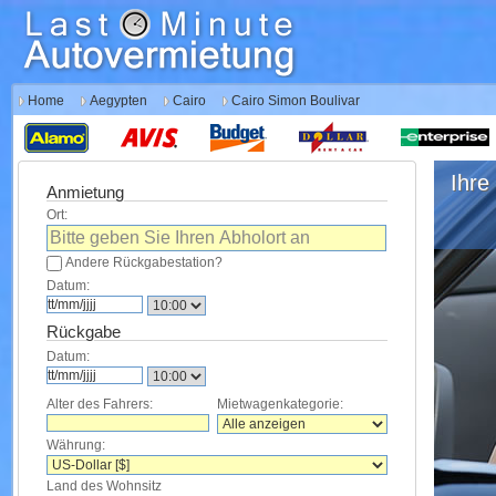
Home
Aegypten
Cairo
Cairo Simon Boulivar
Ihre 
Anmietung
Ort:
Andere Rückgabestation?
Datum:
Rückgabe
Datum:
Alter des Fahrers:
Mietwagenkategorie:
Währung:
Land des Wohnsitz