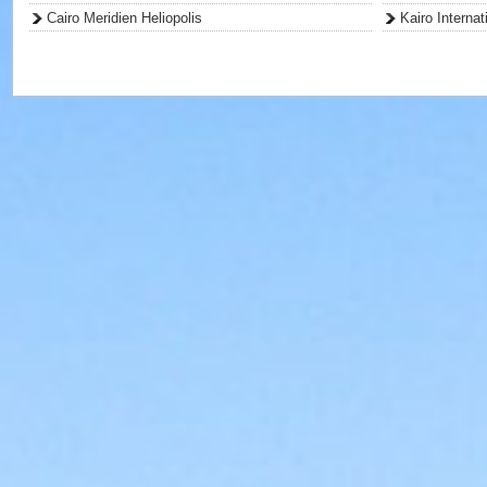
Cairo Meridien Heliopolis
Kairo Internat